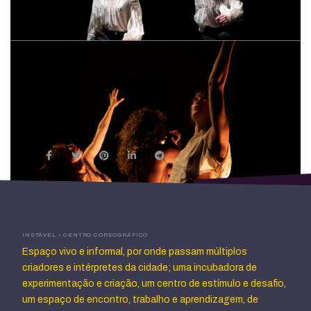
Apneia
/ Leo Calvino e Joana Couto
It’s a Long Yesterday
/ Carminda Soares e
Maria R. Soares
INSTÁVEL – CENTRO COREOGRÁFICO
Songs of Ascension
/ Beatriz Moreira, Iris
Espaço vivo e informal, por onde passam múltiplos
criadores e intérpretes da cidade; uma incubadora de
Auguste e Giulia Micelli
experimentação e criação, um centro de estímulo e desafio,
um espaço de encontro, trabalho e aprendizagem, de