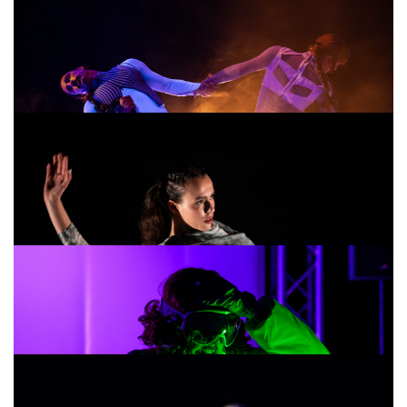
Caem Calhaus do Céu
/ João Oliveira
VOID VOID VOID
/ Maria R. Soares e
Antonio Marotta
Turbo Escape
/ Cacá Otto Reuss e Duarte
Valadares
Sagração de quem Era
/ Margarida