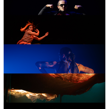
Constantino
FINAL GIRL
/ Rina Marques e Rui Paixão
Prima Rosa
/ Eríc Amorim dos Santos
Krakatoa
/ Sara Santervás