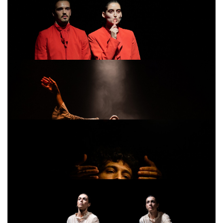
Rubble King
/ Duarte Valadares
A SENSE OF
/ Beatriz Lourenço
KOKORO
/ Ana Isabel Castro e Deeogo
Oliveira
MAN-MAN
/ Tiago Miguel