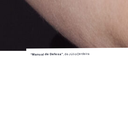
, de Júlio Cerdeira
“Manual de Defesa”
Manual de
Júlio Cerdeira
Palcos Instáveis / Copro