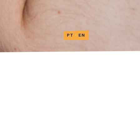
PT
·
EN
 Defesa
dução com o Teatro Municipal do Porto