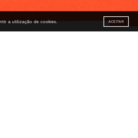
tir a utilização de cookies.
ACEITAR
Dança, M/12 – 50 min
mecanismos –
empoderamento –
performance física –
resiliência