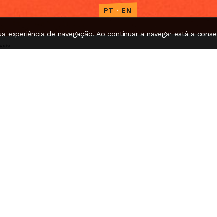
PT
·
EN
ua experiência de navegação. Ao continuar a navegar está a consen
veis
a Casa / Coprodução com o Teatro Municipal do
servador ativo que faz despoletar uma