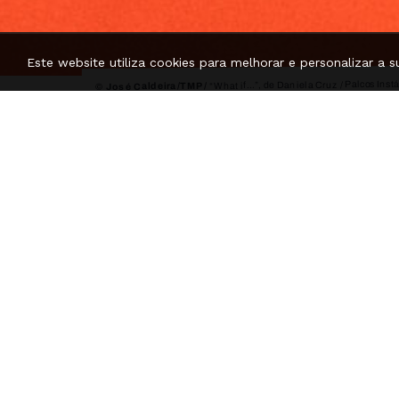
Este website utiliza cookies para melhorar e personalizar a s
“What if…”, de Daniela Cruz / Palcos Instá
© José Caldeira/TMP /
What if...
Daniela Cruz
Palcos Instáveis Segund
Porto
Um paciente e um ob