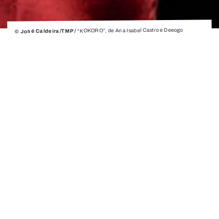
“KOKORO”, de Ana Isabel Castro e Deeogo
© José Caldeira/TMP /
Oliveira, Palcos Instáveis
KOKORO
Ana Isabel Castro e Deeogo
Oliveira
Palcos Instáveis Segunda Casa / Coprodução
com o Teatro Municipal do Porto
1. Magoado, Melindrado, Pesaroso,
Triste, Plangente, Sensível, Meio Podre,
Combalido; 2. Função psicofisiológica