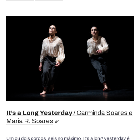
It’s a Long Yesterday
/ Carminda Soares e
Maria R. Soares
Um ou dois corpos, seis no máximo.
It’s a long yesterday é