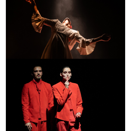
A normalidade retorna rapidamente e a sanidade não
permanece em risco, basta virar para o outro lado e
aconchegar-se novamente nas próprias conceções
macias e cheirosas. Quantas camadas tem um sonho?
Onde termina o sonho de um e começa o sonho de outro?
Onde está a fronteira entre o real e o surreal?
EM CIRCULAÇÃO
SEGUNDA CASA
MAN-MAN
/ Tiago Miguel
MAN-MAN transporta o público para o cenário íntimo e
ordinário de MAN-MAN, o personagem que habita o palco
e o seu corpo da mesma forma: vestindo, despindo e
revestindo.
EM CIRCULAÇÃO
SEGUNDA CASA