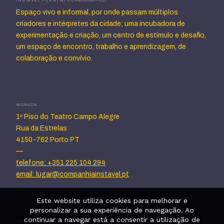
INSTÁVEL – CENTRO COREOGRÁFICO
Espaço vivo e informal, por onde passam múltiplos
criadores e intérpretes da cidade; uma incubadora de
experimentação e criação, um centro de estímulo e desafio,
um espaço de encontro, trabalho e aprendizagem, de
colaboração e convívio.
MORADA
1º Piso do Teatro Campo Alegre
Rua da Estrelas
4150-762 Porto PT
—
telefone: +351 225 104 294
email: lugar@companhiainstavel.pt
Este website utiliza cookies para melhorar e
personalizar a sua experiência de navegação. Ao
continuar a navegar está a consentir a utilização de
SEGUE-NOS