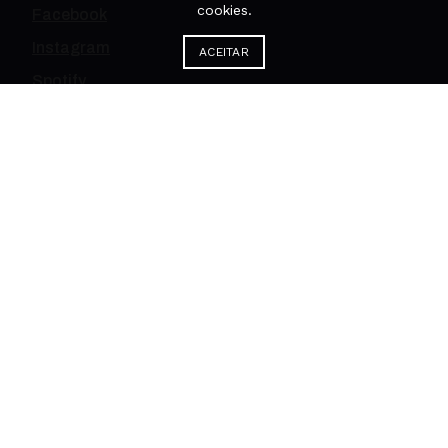
cookies.
Facebook
Instagram
ACEITAR
Spotify
Youtube
NEWSLETTER
APOIO INSTITUCIONAL