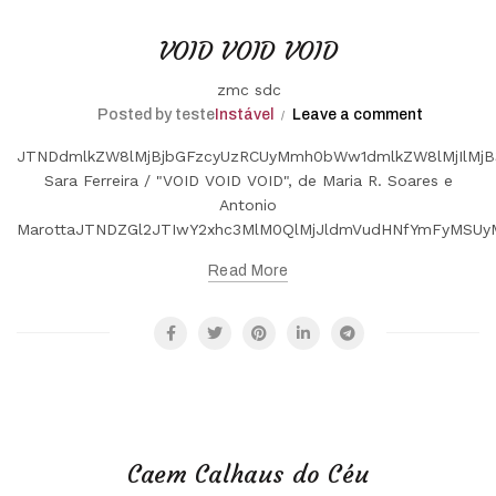
VOID VOID VOID
zmc sdc
Posted by teste
Instável
Leave a comment
JTNDdmlkZW8lMjBjbGFzcyUzRCUyMmh0bWw1dmlkZW8lMjIlMjB
Sara Ferreira / "VOID VOID VOID", de Maria R. Soares e
Antonio
MarottaJTNDZGl2JTIwY2xhc3MlM0QlMjJldmVudHNfYmFyMSU
Read More
Caem Calhaus do Céu