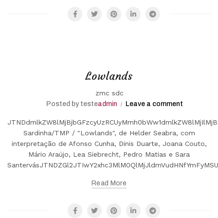
Lowlands
zmc sdc
Posted by teste
admin
Leave a comment
JTNDdmlkZW8lMjBjbGFzcyUzRCUyMmh0bWw1dmlkZW8lMjIlMjB
Sardinha/TMP / "Lowlands", de Helder Seabra, com
interpretação de Afonso Cunha, Dinis Duarte, Joana Couto,
Mário Araújo, Lea Siebrecht, Pedro Matias e Sara
SantervásJTNDZGl2JTIwY2xhc3MlM0QlMjJldmVudHNfYmFyM
Read More