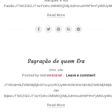
Marques e Rui
PaixãoJTNDZGl2JTIwY2xhc3MlM0QlMjJldmVudHNfYmFyMSUy
Read More
Sagração de quem Era
zmc sdc
Posted by teste
Instável
Leave a comment
JTNDdmlkZW8lMjBjbGFzcyUzRCUyMmh0bWw1dmlkZW8lMjIlMjB
Jan
BijkerJTNDZGl2JTIwY2xhc3MlM0QlMjJldmVudHNfYmFyMSUyM
Read More