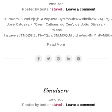
zmc sdc
Posted by teste
Instável
Leave a comment
JTNDdmlkZW8lMjBjbGFzcyUzRCUyMmh0bWw1dmlkZW8lMjIlMjB
José Caldeira / "Caem Calhaus do Céu", de João Oliveira /
Palcos
InstáveisJTNDZGl2JTIwY2xhc3MlM0QlMjJldmVudHNfYmFyMS
Read More
Simulacro
zmc sdc
Posted by teste
Instável
Leave a comment