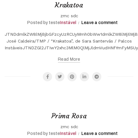
Krakatoa
zmc sdc
Posted by teste
Instável
Leave a comment
JTNDdmlkZW8lMjBjbGFzcyUzRCUyMmh0bWw1dmlkZW8lMjIlMjB
José Caldeira/TMP / “Krakatoa”, de Sara Santervás / Palcos
InstáveisJTNDZGl2JTIwY2xhc3MlM0QlMjJldmVudHNfYmFyMS
Read More
Prima Rosa
zmc sdc
Posted by teste
Instável
Leave a comment