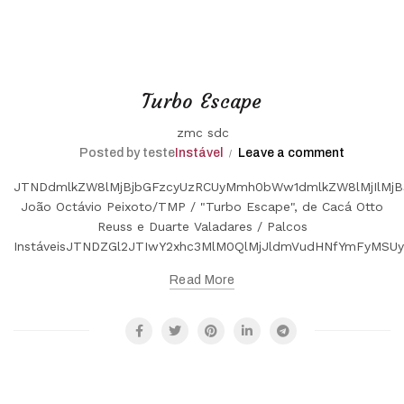
Turbo Escape
zmc sdc
Posted by teste
Instável
Leave a comment
JTNDdmlkZW8lMjBjbGFzcyUzRCUyMmh0bWw1dmlkZW8lMjIlMjB
João Octávio Peixoto/TMP / "Turbo Escape", de Cacá Otto
Reuss e Duarte Valadares / Palcos
InstáveisJTNDZGl2JTIwY2xhc3MlM0QlMjJldmVudHNfYmFyMS
Read More