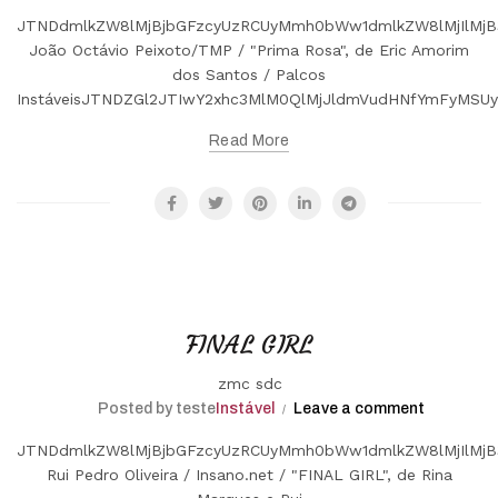
JTNDdmlkZW8lMjBjbGFzcyUzRCUyMmh0bWw1dmlkZW8lMjIlMjB
João Octávio Peixoto/TMP / "Prima Rosa", de Eric Amorim
dos Santos / Palcos
InstáveisJTNDZGl2JTIwY2xhc3MlM0QlMjJldmVudHNfYmFyMS
Read More
FINAL GIRL
zmc sdc
Posted by teste
Instável
Leave a comment
JTNDdmlkZW8lMjBjbGFzcyUzRCUyMmh0bWw1dmlkZW8lMjIlMjB
Rui Pedro Oliveira / Insano.net / "FINAL GIRL", de Rina