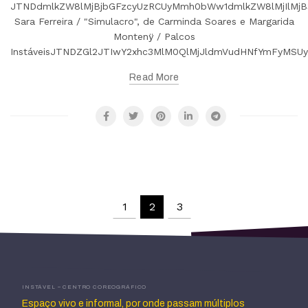
JTNDdmlkZW8lMjBjbGFzcyUzRCUyMmh0bWw1dmlkZW8lMjIlMjB
Sara Ferreira / "Simulacro", de Carminda Soares e Margarida
Montenÿ / Palcos
InstáveisJTNDZGl2JTIwY2xhc3MlM0QlMjJldmVudHNfYmFyMS
Read More
1
2
3
INSTÁVEL – CENTRO COREOGRÁFICO
Espaço vivo e informal, por onde passam múltiplos