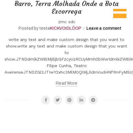
Barro, Terra Molhada Onde a Bota
Escorrega
zmc sdc
Posted by teste
KICKVOIDLÖOP
Leave a comment
write any text and make custom design that you want to
show.write any text and make custom design that you want
to
show.JTNDdmlkZW8lMjBjbGFzcyUzRCUyMmh0bWw1dmlkZW8lMj
Filipe Cunha, Teatro
AveirenseJTNDZGl2JTIwY2xhc3MlM0QlMjJldmVudHNfYmFyMS
Read More