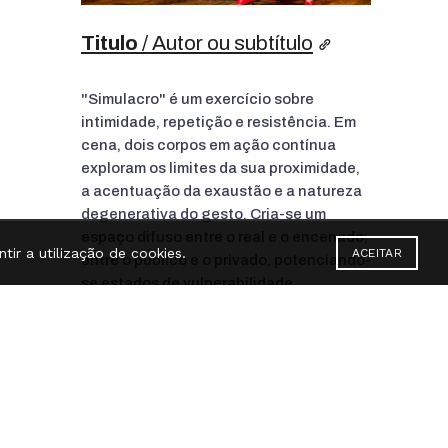
Titulo
/ Autor ou subtítulo
"Simulacro" é um exercício sobre
intimidade, repetição e resistência. Em
cena, dois corpos em ação contínua
exploram os limites da sua proximidade,
a acentuação da exaustão e a natureza
degenerativa do gesto. Cria-se um
espaço difuso entre o real e o encenado,
tir a utilização de cookies.
ACEITAR
entre o público e o privado, potenciando-
se estados de vulnerabilidade,
expectativa e tensão.
FAICC
FOCAR