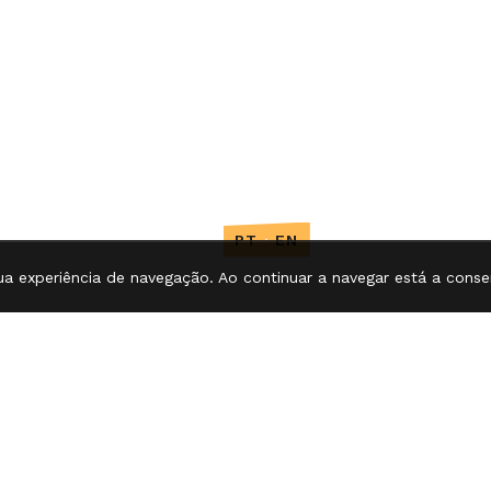
PT
·
EN
ua experiência de navegação. Ao continuar a navegar está a consen