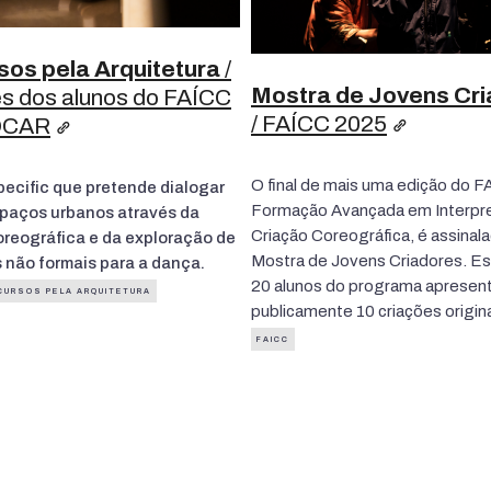
sos pela Arquitetura
/
Mostra de Jovens Cr
s dos alunos do FAÍCC
/ FAÍCC 2025
OCAR
O final de mais uma edição do F
pecific que pretende dialogar
Formação Avançada em Interpr
paços urbanos através da
Criação Coreográfica, é assinal
oreográfica e da exploração de
Mostra de Jovens Criadores. Es
 não formais para a dança.
20 alunos do programa aprese
CURSOS PELA ARQUITETURA
publicamente 10 criações origina
FAICC