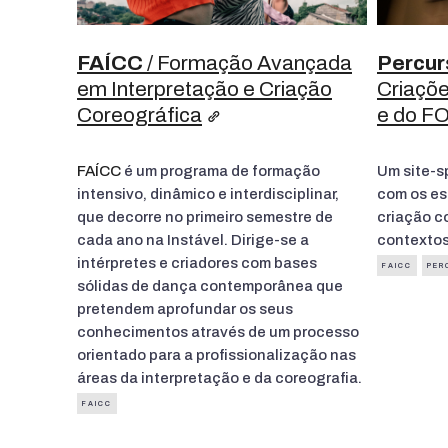
FAÍCC
/ Formação Avançada
Percur
em Interpretação e Criação
Criaçõe
Coreográfica
e do F
FAÍCC
é um programa de formação
Um site-s
intensivo, dinâmico e interdisciplinar,
com os es
que decorre no primeiro semestre de
criação c
cada ano na Instável. Dirige-se a
contextos
intérpretes e criadores com bases
FAICC
PER
sólidas de dança contemporânea que
pretendem aprofundar os seus
conhecimentos através de um processo
orientado para a profissionalização nas
áreas da interpretação e da coreografia.
FAICC