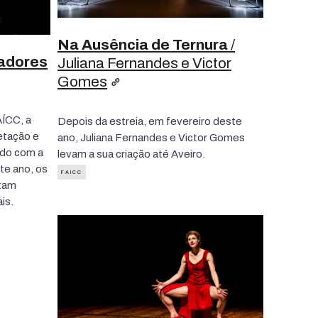
Na Ausência de Ternura
/
iadores
Juliana Fernandes e Victor
Gomes
AÍCC, a
Depois da estreia, em fevereiro deste
etação e
ano, Juliana Fernandes e Victor Gomes
ado com a
levam a sua criação até Aveiro.
te ano, os
FAICC
ntam
is.