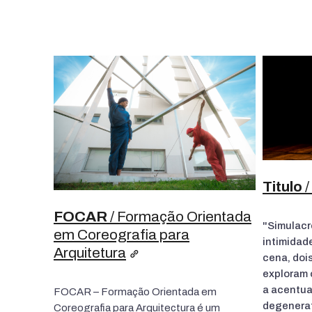
Titulo
/
FOCAR
/ Formação Orientada
"Simulacr
em Coreografia para
intimidade
Arquitetura
cena, doi
exploram 
a acentua
FOCAR – Formação Orientada em
degenerat
Coreografia para Arquitectura é um