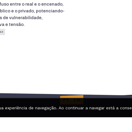
fuso entre o real e o encenado,
blico e o privado, potenciando-
s de vulnerabilidade,
va e tensão.
AR
PT
·
EN
ua experiência de navegação. Ao continuar a navegar está a consen
SEGUE-NOS
Facebook
 do Teatro Campo Alegre
Estrelas