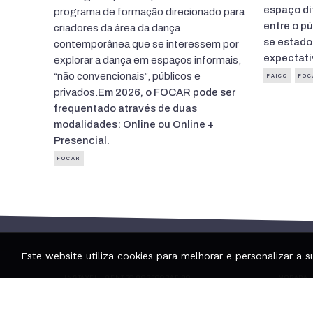
espaço di
programa de formação direcionado para
entre o pú
criadores da área da dança
se estado
contemporânea que se interessem por
expectati
explorar a dança em espaços informais,
“não convencionais”, públicos e
FAICC
FOC
privados.
Em 2026, o FOCAR pode ser
frequentado através de duas
modalidades: Online ou Online +
Presencial.
FOCAR
Este website utiliza cookies para melhorar e personalizar a s
INSTÁVEL – CENTRO COREOGRÁFICO
MORADA
Espaço vivo e informal, por onde
1º Piso
passam múltiplos criadores e
Rua da 