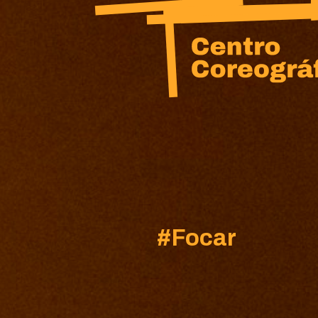
#
Focar