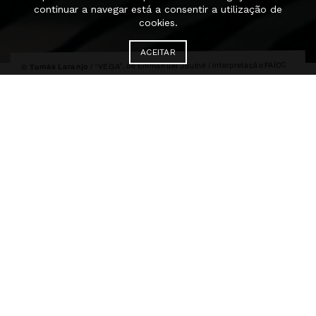
continuar a navegar está a consentir a utilização de
cookies.
ACEITAR
“VEGA”, de Emmanuel Jouthe / interpretação FAÍCC
© Tomás Laranjo /
2026 / Aerowaves Spring Forward Festival
FAÍCC
Formação Avançada em
Interpretação e Criação
Coreográfica
Audições online – 2027
Em 2027, o FAÍCC decorre entre 11 de