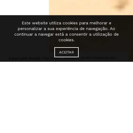
Este website utiliza cookies para melhorar e
personalizar a sua experiência de navegação. Ao
continuar a navegar está a consentir a utilização de
cookies.
ACEITAR
“Barricada”, de Marcelo Evelin / interpretação
© Run Lola! Studio /
“[hug]”, de Cristina
© Tomás Laranjo /
FAÍCC 2023 / Serralves Em Festa |
© Tomás
Planas Leitão / interpretação FAÍCC / Serralves em Festa 2025 |
“Mãos de Vento”, de Sabrina Danielle Baranda e Mafalda
Laranjo /
Cardoso / Mostra de Jovens Criadores FAÍCC 2025
FAÍCC
Com mais de uma década de
existência, o FAÍCC– Formação