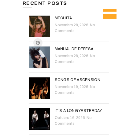
RECENT POSTS
MECHITA
Novembro 28, 2026
No
Comments
MANUAL DE DEFESA
Novembro 28, 2026
No
Comments
SONGS OF ASCENSION
Novembro 19, 2026
No
Comments
IT’S A LONG YESTERDAY
Outubro 16, 2026
No
Comments