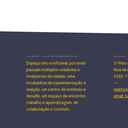
INSTÁVEL – CENTRO COREOGRÁFICO
MORADA
Espaço vivo e informal, por onde
1º Piso
passam múltiplos criadores e
Rua da 
intérpretes da cidade; uma
4150-7
incubadora de experimentação e
—
criação, um centro de estímulo e
telefon
desafio, um espaço de encontro,
email: 
trabalho e aprendizagem, de
colaboração e convívio.