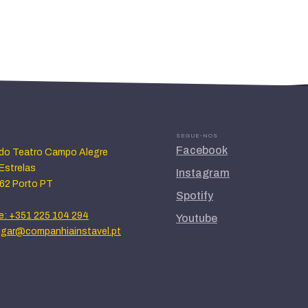
SEGUE-NOS
Facebook
 do Teatro Campo Alegre
Estrelas
Instagram
62 Porto PT
Spotify
e: +351 225 104 294
Youtube
lugar@companhiainstavel.pt