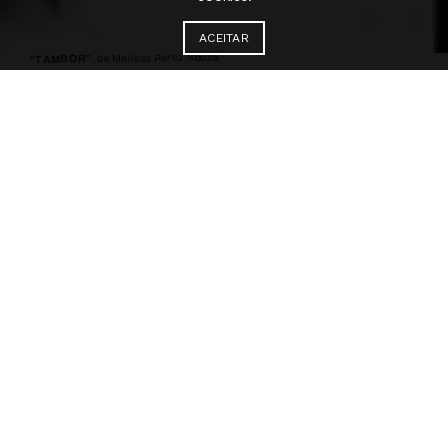
ACEITAR
, de Melissa Pérez Sousa
“TAMBOR”
TAMBOR
Melissa Pérez Sousa
Palcos Instáveis / Coprodução com o Teatro
Municipal do Porto
É uma criação de dança contemporânea
— um solo — que sustenta-se de
memórias autobiográficas, práticas
culturais e experiências de migração. Em