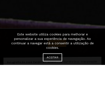
Este website utiliza cookies para melhorar e
personalizar a sua experiência de navegação. Ao
PT
·
EN
continuar a navegar está a consentir a utilização de
cookies.
ACEITAR
“What if…” de Daniela Cruz, interpretação
Fotografia de José Caldeira /
Fotografia de Tijmen
, Palcos Instáveis //
Ángela Dias Quintela
de
“Acima de Tudo”, de Catarina Ribeiro, Keren-or Ben Shachar e
Teunissen /
Fotografia de João Octávio Peixoto /
Sara Miguelote, Palcos Instáveis //
“Na ausência da ternura”, de Juliana Fernandes e Victor Gomes
Palcos Instáveis