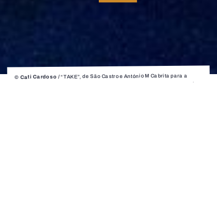
“TAKE”, de São Castro e António M Cabrita para a
© Cati Cardoso /
Companhia Instável / interpretação de Beatriz Mira, Catarina Casqueiro,
Francisco Ferreira, Joana Couto e Nuno Velosa
TAKE
Nova Criação de São Castro
e António M Cabrita para a
Companhia Instável
Coprodução com o Teatro Municipal do Porto e
Teatro Aveirense